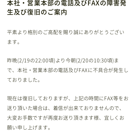
本社・営業本部の電話及びFAXの障害発
生及び復旧のご案内
オンラインストア
平素より格別のご高配を賜り誠にありがとうござい
ます。
お知らせ
バリアフリーツアー
旅行条件書・約款
採用情報
昨晩(2/19の22:00頃)より今朝(2/20の10:30頃)ま
サイトマップ
プライバシーポリシー
で、本社・営業本部の電話及びFAXに不具合が発生し
ておりました。
Facebook
現在は復旧しておりますが、上記の時間にFAX等をお
送り頂いた場合は、着信が出来ておりませんので、
大変お手数ですが再度お送り頂きます様、宜しくお
願い申し上げます。